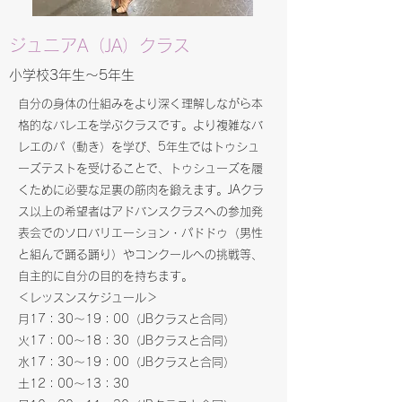
​​ジュニアA（JA）クラス
​​小学校3年生～5年生
​​自分の身体の仕組みをより深く理解しながら本
格的なバレエを学ぶクラスです。より複雑なバ
レエのパ（動き）を学び、5年生ではトゥシュ
ーズテストを受けることで、トゥシューズを履
くために必要な足裏の筋肉を鍛えます。JAクラ
ス以上の希望者はアドバンスクラスへの参加発
表会でのソロバリエーション・パドドゥ（男性
と組んで踊る踊り）やコンクールへの挑戦等、
自主的に自分の目的を持ちます。
＜レッスンスケジュール＞
月17：30～19：00（JBクラスと合同）
火17：00～18：30（JBクラスと合同）
水17：30～19：00（JBクラスと合同）
土12：00～13：30