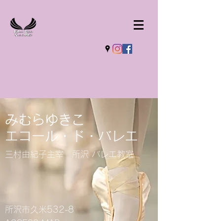
お問い合わせ
みむらゆきこ
エコール・ド・バレエ
​三村由紀子主宰 所沢 バレエ教室
所沢市久米532-8