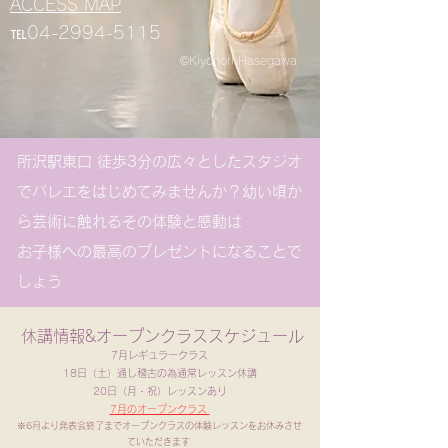
ACCESS MAP
​℡04-2994-5115
©Kiyo
nori Hasegawa
所沢駅東口 徒歩3分の広々としたスタジオ
でバレエをはじめてみませんか？幼い頃か
ら芸術に触れるその体験と感動は
お子様への最高のプレゼントになることで
しょう
休講情報&オープンクラススケジュール
​​7
月レギュラークラス
18日（土）通し稽古の為通常レッスン休講
​20日（月・祝）レッスンあり
7月のオープンクラス​​
※6月より発表会終了までオープンクラスの体験レッスンをお休みさせ
ていただきます