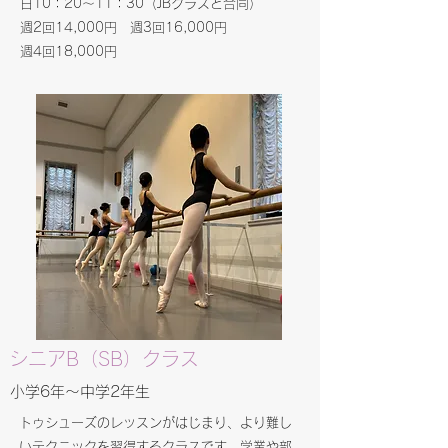
日10：20～11：30（JBクラスと合同）
週2回14,000円 週3回16,000円
​週4回18,000円
​​シニアB（SB）クラス
小学6年～中学2年生
​トゥシューズのレッスンがはじまり、より難し
いテクニックを習得するクラスです。学業や部